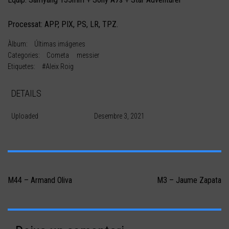
Processat: APP, PIX, PS, LR, TPZ.
Àlbum:
Últimas imágenes
Categories:
Cometa
messier
Etiquetes:
#Aleix Roig
DETAILS
Uploaded
Desembre 3, 2021
Navegació
d'entrades
M44 – Armand Oliva
M3 – Jaume Zapata