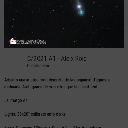
C/2021 A1 - Aleix Roig
Col·laborador
Adjunto una imatge molt discreta de la conjunció d'aquesta
matinada. Amb ganes de veure les que heu anat fent.
La imatge és:
Lights: 38x20" calibrats amb darks
Equip: Samyang 135mm + Sony A7s + Star Adventurer