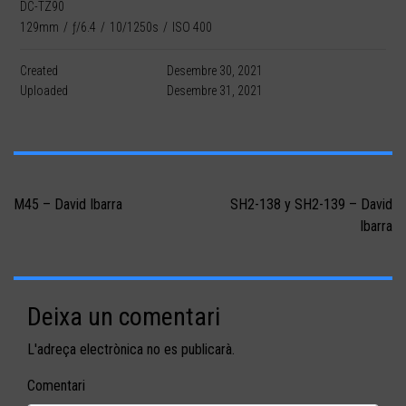
DC-TZ90
129mm
/
ƒ/6.4
/
10/1250s
/
ISO 400
Created
Desembre 30, 2021
Uploaded
Desembre 31, 2021
Navegació
d'entrades
M45 – David Ibarra
SH2-138 y SH2-139 – David
Ibarra
Deixa un comentari
L'adreça electrònica no es publicarà.
Comentari